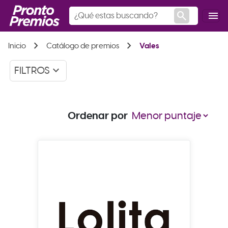
search
menu
chevron_right
chevron_right
Inicio
Catálogo de premios
Vales
keyboard_arrow_down
FILTROS
Ordenar por