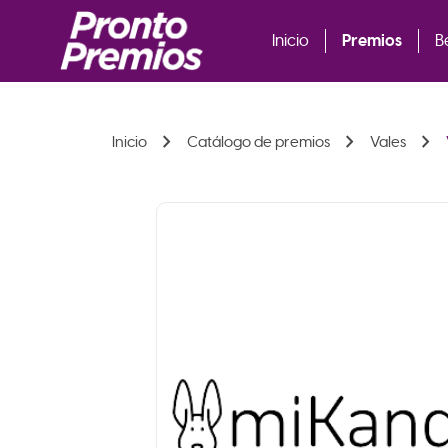
Premios
Inicio
B
chevron_right
chevron_right
chevron_right
Inicio
Catálogo de premios
Vales