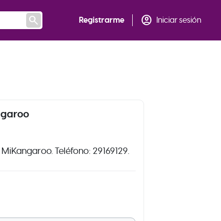
search
account_circle
Registrarme
Iniciar sesión
ngaroo
 MiKangaroo. Teléfono: 29169129.