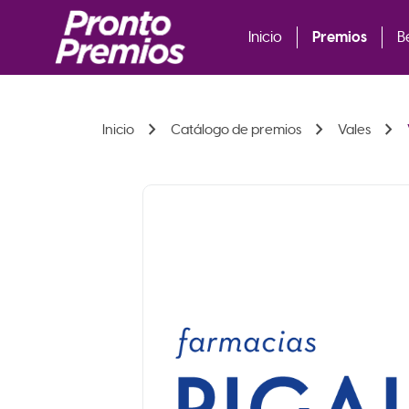
Premios
Inicio
B
chevron_right
chevron_right
chevron_right
Inicio
Catálogo de premios
Vales