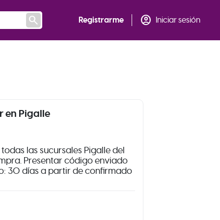
search
account_circle
Registrarme
Iniciar sesión
 en Pigalle
todas las sucursales Pigalle del
ompra. Presentar código enviado
so: 30 días a partir de confirmado