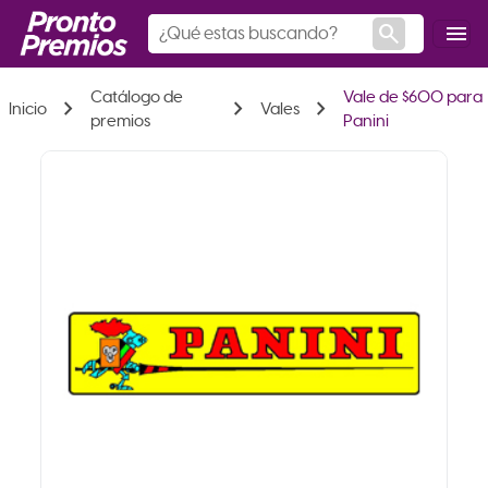
search
menu
Catálogo de
Vale de $600 para
chevron_right
chevron_right
chevron_right
Inicio
Vales
premios
Panini