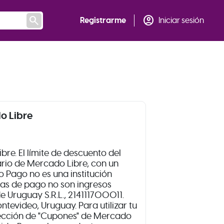
search
account_circle
Registrarme
Iniciar sesión
o Libre
e. El límite de descuento del
ario de Mercado Libre, con un
Pago no es una institución
tas de pago no son ingresos
 Uruguay S.R.L., 214111700011.
ntevideo, Uruguay. Para utilizar tu
sección de "Cupones" de Mercado