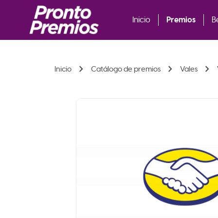
Premios
Inicio
B
chevron_right
chevron_right
chevron_right
Inicio
Catálogo de premios
Vales