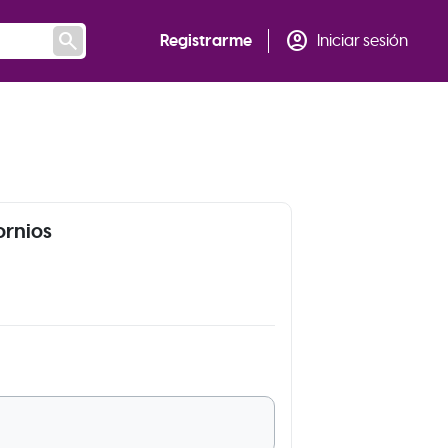
search
account_circle
Registrarme
Iniciar sesión
ornios