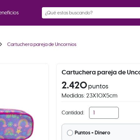
eneficios
ron_right
Cartuchera pareja de Uncornios
Cartuchera pareja de Unc
2.420
puntos
Medidas: 23X10X5cm
Cantidad:
Puntos + Dinero