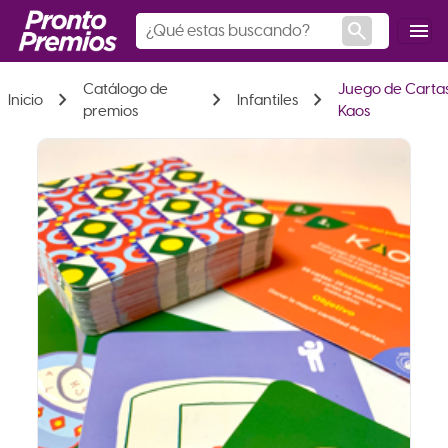
search
menu
Catálogo de
Juego de Carta
chevron_right
chevron_right
chevron_right
Inicio
Infantiles
premios
Kaos