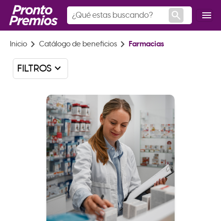
search
menu
chevron_right
chevron_right
Inicio
Catálogo de beneficios
Farmacias
keyboard_arrow_down
FILTROS