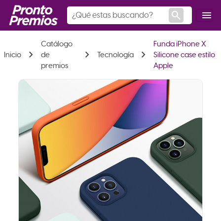
search
menu
Catálogo
Funda iPhone X
chevron_right
chevron_right
chevron_right
Inicio
de
Tecnología
Silicone case estilo
premios
Apple