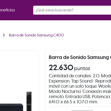
eneficios
chevron_right
Barra de Sonido Samsung C400
Barra de Sonido Samsun
22.630
puntos
Cantidad de canales: 2.0. Mo
Expension. Tap Sound : Reprodu
móvil con un solo toque. Woofe
Modo Nocturno. Conexión inalá
remoto. Entrada USB. Potencia:
641.0 x 66.5 x 107.0 mm.