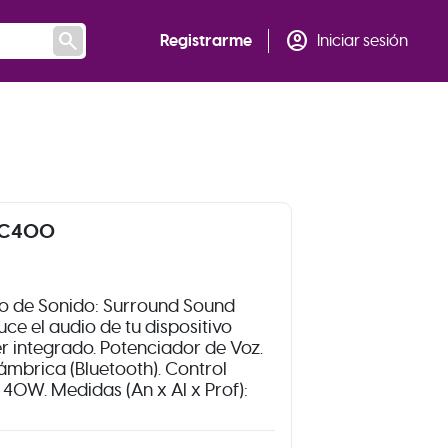
search
account_circle
Registrarme
Iniciar sesión
g C400
do de Sonido: Surround Sound
ce el audio de tu dispositivo
r integrado. Potenciador de Voz.
mbrica (Bluetooth). Control
 40W. Medidas (An x Al x Prof):