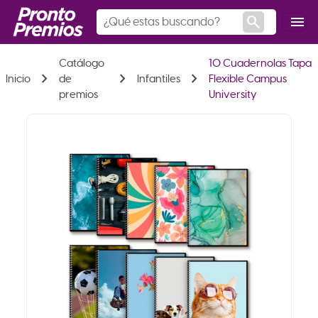
search
menu
Catálogo
10 Cuadernolas Tapa
chevron_right
chevron_right
chevron_right
Inicio
de
Infantiles
Flexible Campus
premios
University