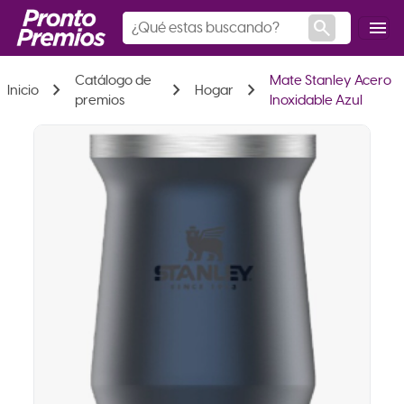
search
menu
Catálogo de
Mate Stanley Acero
chevron_right
chevron_right
chevron_right
Inicio
Hogar
premios
Inoxidable Azul