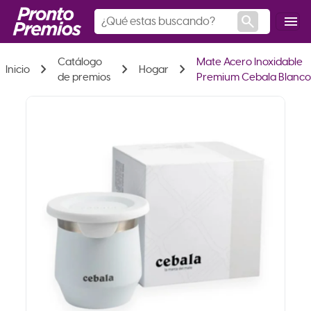
search
menu
Catálogo
Mate Acero Inoxidable
chevron_right
chevron_right
chevron_right
Inicio
Hogar
de premios
Premium Cebala Blanc