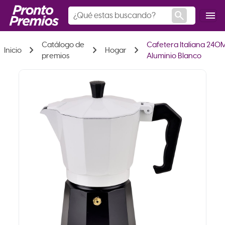
search
menu
Catálogo de
Cafetera Italiana 240M
chevron_right
chevron_right
chevron_right
Inicio
Hogar
premios
Aluminio Blanco