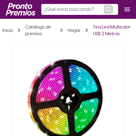
search
menu
Catálogo de
Tira Led Multicolor
chevron_right
chevron_right
chevron_right
Inicio
Hogar
premios
USB 2 Metros