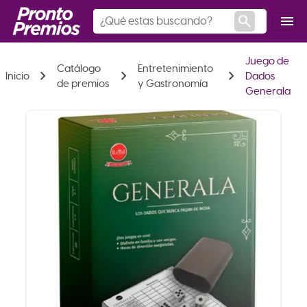
search
menu
Juego de
Catálogo
Entretenimiento
chevron_right
chevron_right
chevron_right
Inicio
Dados
de premios
y Gastronomía
Generala