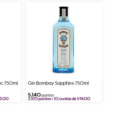
ec 750ml
Gin Bombay Sapphire 750ml
5.140
puntos
63.00
2.570 puntos + 10 cuotas de $ 94.00