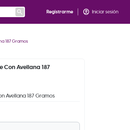
search
account_circle
Registrarme
Iniciar sesión
na 187 Gramos
e Con Avellana 187
on Avellana 187 Gramos