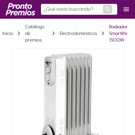
search
menu
Catálogo
Radiador
chevron_right
chevron_right
chevron_right
Inicio
de
Electrodomésticos
Smartlife
premios
1500W