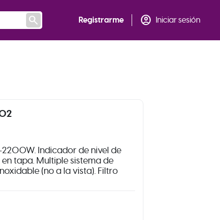
search
account_circle
Registrarme
Iniciar sesión
702
-2200W. Indicador de nivel de
en tapa. Multiple sistema de
oxidable (no a la vista). Filtro