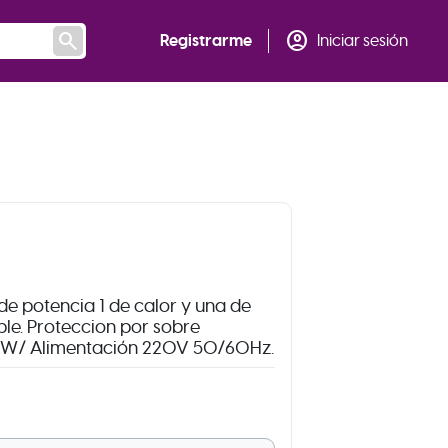
search
account_circle
Registrarme
Iniciar sesión
 de potencia 1 de calor y una de
ble. Proteccion por sobre
00W/ Alimentación 220V 50/60Hz.