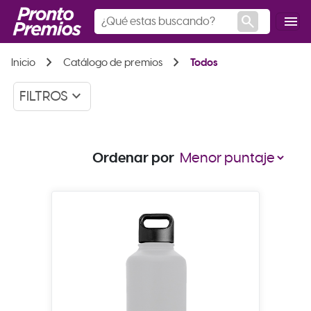
search
menu
chevron_right
chevron_right
Inicio
Catálogo de premios
Todos
keyboard_arrow_down
FILTROS
Ordenar por